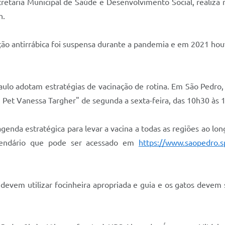
taria Municipal de Saúde e Desenvolvimento Social, realiza n
h.
ão antirrábica foi suspensa durante a pandemia e em 2021 hou
ulo adotam estratégias de vacinação de rotina. Em São Pedro, a
 Pet Vanessa Targher" de segunda a sexta-feira, das 10h30 às 1
genda estratégica para levar a vacina a todas as regiões ao l
lendário que pode ser acessado em
https://www.saopedro.sp
devem utilizar focinheira apropriada e guia e os gatos devem s