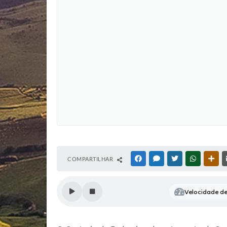
COMPARTILHAR
FACEBOOK
MESSENGER
TWITTER
WHATSAP
OUT
Velocidade de 