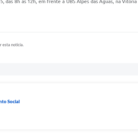
5, das 8h às 12h, em frente à UBS Alpes das Águas, na Vitória 
r esta notícia.
to Social