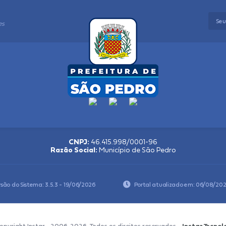
es
CNPJ:
46.415.998/0001-96
Razão Social:
Município de São Pedro
rsão do Sistema:
3.5.3 - 19/06/2026
Portal atualizado em:
06/08/202
opyright Instar - 2006-2026. Todos os direitos reservados -
Instar Tecnol