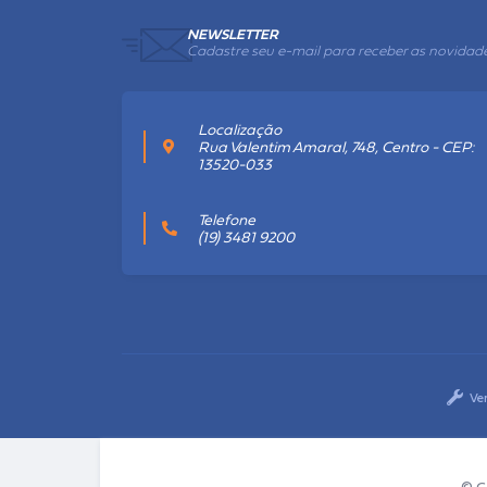
NEWSLETTER
Cadastre seu e-mail para receber as novidad
Localização
Rua Valentim Amaral, 748, Centro - CEP:
13520-033
Telefone
(19) 3481 9200
Ve
© C