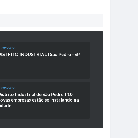
5/09/2023
ISTRITO INDUSTRIAL l São Pedro - SP
3/03/2023
istrito Industrial de São Pedro I 10
ovas empresas estão se instalando na
idade
5/11/2022
ão Pedro: junte-se a nós!!!