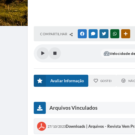
COMPARTILHAR
FACEBOOK
MESSENGER
TWITTER
WHATSAP
OUT
Velocidade de 
Avaliar Informação
GOSTEI
NÃO
Arquivos Vinculados
Downloads | Arquivos - Revista Vem Pr
27/10/2023