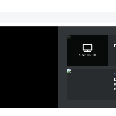
1
D
ASSISTINDO
0
D
n
c
2
S