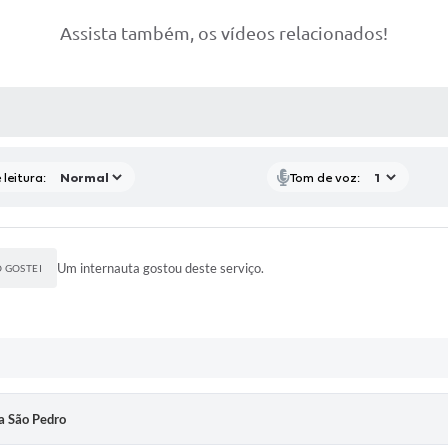
Assista também, os vídeos relacionados!
P
RAS MÍDIAS
leitura:
Tom de voz:
Um internauta gostou deste serviço.
 GOSTEI
a São Pedro