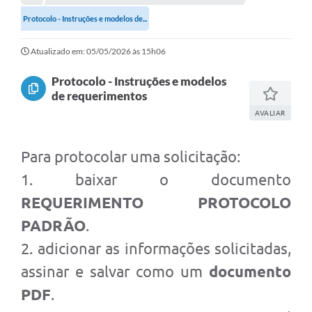
Protocolo - Instruções e modelos de...
Links importantes
Carta de Serviços
Atualizado em: 05/05/2026 às 15h06
Horários e itinerários dos ônibus urbanos de São Pedro
Protocolo - Instruções e modelos
de requerimentos
Queimada é crime! Denuncie!
AVALIAR
Protocolo - Instruções e modelos de requerimentos
Para protocolar uma solicitação:
Medicamentos disponíveis na Farmácia Municipal
1. baixar o documento
Cemitérios
REQUERIMENTO PROTOCOLO
Comunicação
PADRÃO
.
Editais
2. adicionar as informações solicitadas,
Formulários
assinar e salvar como um
documento
PDF
.
Ouvidoria