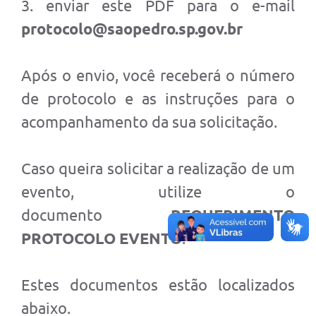
3. enviar este PDF para o e-mail
SIC
protocolo@saopedro.sp.gov.br
Conselhos Municipais
Telefones Úteis
Após o envio, você receberá o número
Links úteis
de protocolo e as instruções para o
acompanhamento da sua solicitação.
Contato
Caso queira solicitar a realização de um
evento, utilize o
documento
REQUERIMENTO
PROTOCOLO EVENTO
.
Estes documentos estão localizados
abaixo.