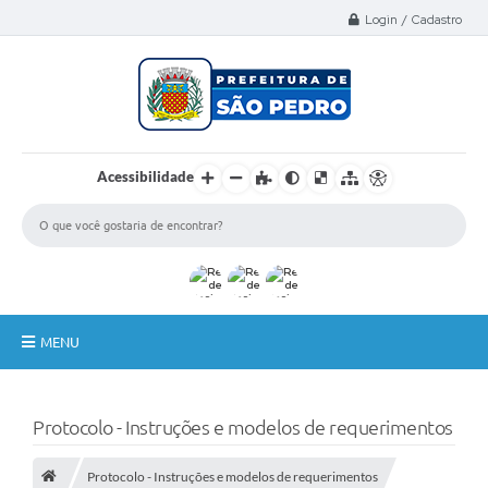
Select Language
▼
Login / Cadastro
Acessibilidade
MENU
A Nossa Cidade
Protocolo - Instruções e modelos de requerimentos
Administração
Protocolo - Instruções e modelos de requerimentos
Secretarias