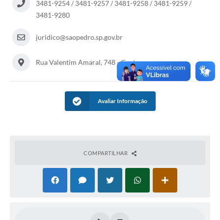
3481-9254 / 3481-9257 / 3481-9258 / 3481-9259 /
SIC
3481-9280
Conselhos Municipais
juridico@saopedro.sp.gov.br
Telefones Úteis
Rua Valentim Amaral, 748 - Centro
Links úteis
Contato
Avaliar Informação
COMPARTILHAR