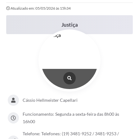
Atualizado em: 05/05/2026 às 15h34
Links importantes
Carta de Serviços
Justiça
Horários e itinerários dos ônibus urbanos de São Pedro
Queimada é crime! Denuncie!
Protocolo - Instruções e modelos de requerimentos
Medicamentos disponíveis na Farmácia Municipal
Cemitérios
Comunicação
Cássio Hellmeister Capellari
Editais
Funcionamento: Segunda a sexta-feira das 8h00 às
Formulários
16h00
Ouvidoria
Telefone: Telefones: (19) 3481-9252 / 3481-9253 /