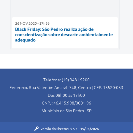
26 NOV 2025 - 17h36
Black Friday: São Pedro realiza ação de
conscientização sobre descarte ambientalmente
adequado
Telefone: (19) 3481 9200
Endereço: Rua Valentim Amaral, 748, Centro | CEP: 13520-033
Das 08h00 às 17h00
CNPJ: 46.415.998/0001-96
Município de São Pedro - SP
Versão do Sistema:
3.5.3 - 19/06/2026