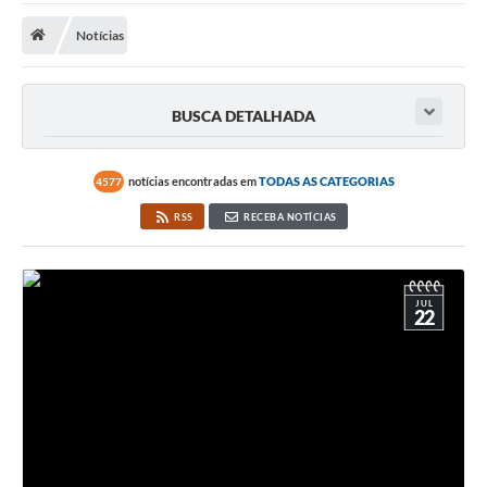
Links importantes
Notícias
Carta de Serviços
BUSCA DETALHADA
Horários e itinerários dos ônibus urbanos de São Pedro
Queimada é crime! Denuncie!
notícias encontradas em
TODAS AS CATEGORIAS
4577
Protocolo - Instruções e modelos de requerimentos
RSS
RECEBA NOTÍCIAS
Medicamentos disponíveis na Farmácia Municipal
Cemitérios
JUL
22
Comunicação
Editais
Formulários
Ouvidoria