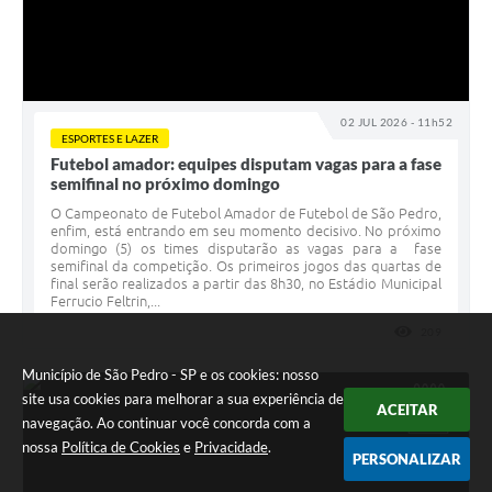
02 JUL 2026 - 11h52
ESPORTES E LAZER
Futebol amador: equipes disputam vagas para a fase
semifinal no próximo domingo
O Campeonato de Futebol Amador de Futebol de São Pedro,
enfim, está entrando em seu momento decisivo. No próximo
domingo (5) os times disputarão as vagas para a fase
semifinal da competição. Os primeiros jogos das quartas de
final serão realizados a partir das 8h30, no Estádio Municipal
Ferrucio Feltrin,...
209
VISUALI
Município de São Pedro - SP e os cookies: nosso
site usa cookies para melhorar a sua experiência de
ACEITAR
JUL
02
navegação. Ao continuar você concorda com a
nossa
Política de Cookies
e
Privacidade
.
PERSONALIZAR