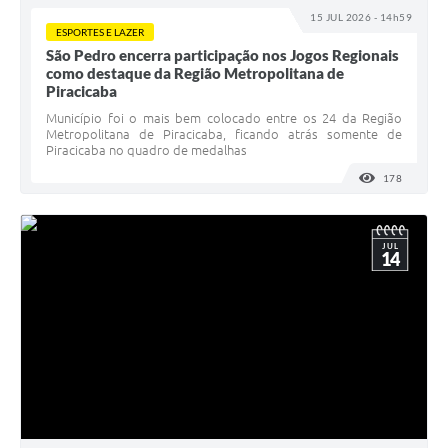
15 JUL 2026 - 14h59
ESPORTES E LAZER
São Pedro encerra participação nos Jogos Regionais
como destaque da Região Metropolitana de
Piracicaba
Município foi o mais bem colocado entre os 24 da Região
Metropolitana de Piracicaba, ficando atrás somente de
Piracicaba no quadro de medalhas
178
VISUALI
JUL
14