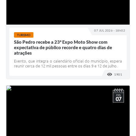
07 JUL 2026 - 18h02
TURISMO
São Pedro recebe a 23ª Expo Moto Show com
expectativa de público recorde e quatro dias de
atrações
Evento, que integra o calendário oficial do município, espera
reunir cerca de 12 mil pessoas entre os dias 9 e 12 de julho.
1901
VISUALI
JUL
07