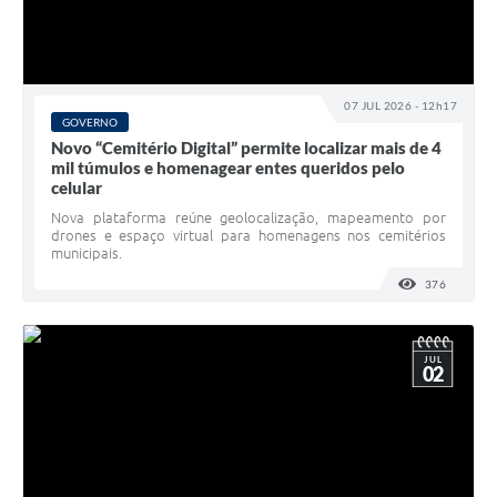
07 JUL 2026 - 12h17
GOVERNO
Novo “Cemitério Digital” permite localizar mais de 4
mil túmulos e homenagear entes queridos pelo
celular
Nova plataforma reúne geolocalização, mapeamento por
drones e espaço virtual para homenagens nos cemitérios
municipais.
376
VISUALI
JUL
02