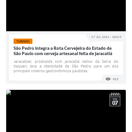
07 JUL 2026 - 18h09
TURISMO
São Pedro integra a Rota Cervejeira do Estado de
São Paulo com cerveja artesanal feita de jaracatiá
Jaracabier, produzida com jaracatiá nativo da Serra do
Itaqueri, leva a identidade de São Pedro para um dos
principais roteiros gastronômicos paulistas.
425
VISUALI
JUL
07