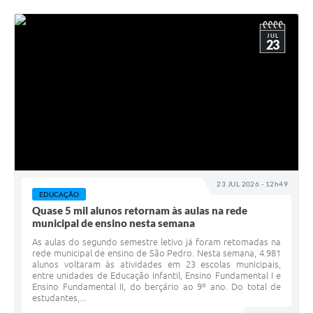
JUL
23
23 JUL 2026 - 12h49
EDUCAÇÃO
Quase 5 mil alunos retornam às aulas na rede
municipal de ensino nesta semana
As aulas do segundo semestre letivo já foram retomadas na
rede municipal de ensino de São Pedro. Nesta semana, 4.981
alunos voltaram às atividades em 23 escolas municipais,
entre unidades de Educação Infantil, Ensino Fundamental I e
Ensino Fundamental II, do berçário ao 9º ano. Do total de
estudantes,...