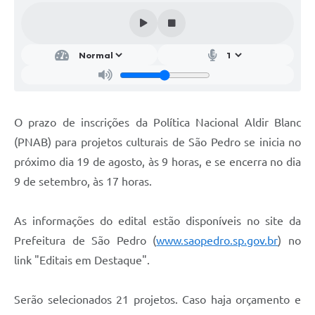
SIC
Conselhos Municipais
Telefones Úteis
Links úteis
Contato
O prazo de inscrições da Política Nacional Aldir Blanc
(PNAB) para projetos culturais de São Pedro se inicia no
próximo dia 19 de agosto, às 9 horas, e se encerra no dia
9 de setembro, às 17 horas.
As informações do edital estão disponíveis no site da
Prefeitura de São Pedro (
www.saopedro.sp.gov.br
) no
link "Editais em Destaque".
Serão selecionados 21 projetos. Caso haja orçamento e