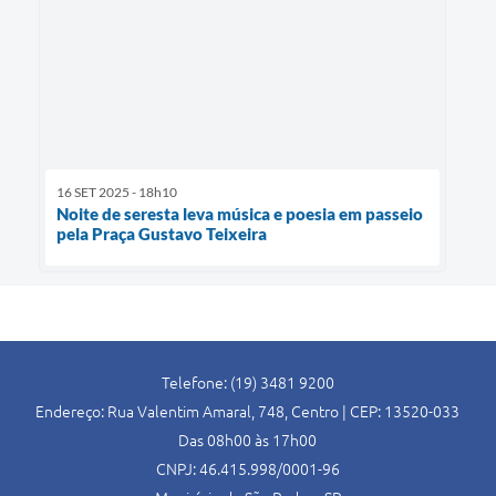
16 SET 2025 - 18h10
Noite de seresta leva música e poesia em passeio
pela Praça Gustavo Teixeira
Telefone: (19) 3481 9200
Endereço: Rua Valentim Amaral, 748, Centro | CEP: 13520-033
Das 08h00 às 17h00
CNPJ: 46.415.998/0001-96