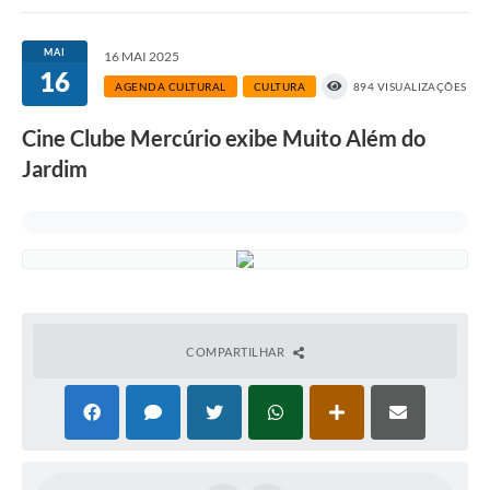
Links importantes
MAI
16 MAI 2025
16
Carta de Serviços
AGENDA CULTURAL
CULTURA
894 VISUALIZAÇÕES
Horários e itinerários dos ônibus urbanos de São Pedro
Cine Clube Mercúrio exibe Muito Além do
Queimada é crime! Denuncie!
Jardim
Protocolo - Instruções e modelos de requerimentos
Medicamentos disponíveis na Farmácia Municipal
Cemitérios
Comunicação
COMPARTILHAR
Editais
Formulários
Ouvidoria