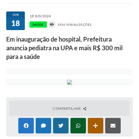
Links importantes
JUN
18 JUN 2024
18
Carta de Serviços
SAÚDE
1936 VISUALIZAÇÕES
Horários e itinerários dos ônibus urbanos de São Pedro
Em inauguração de hospital, Prefeitura
Queimada é crime! Denuncie!
anuncia pediatra na UPA e mais R$ 300 mil
para a saúde
Protocolo - Instruções e modelos de requerimentos
Medicamentos disponíveis na Farmácia Municipal
Cemitérios
Comunicação
Editais
COMPARTILHAR
Formulários
Ouvidoria