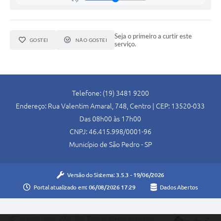
SIC
Conselhos Municipais
Seja o primeiro a curtir este
GOSTEI
NÃO GOSTEI
serviço.
Telefones Úteis
Links úteis
Contato
Telefone: (19) 3481 9200
Endereço: Rua Valentim Amaral, 748, Centro | CEP: 13520-033
Das 08h00 às 17h00
CNPJ: 46.415.998/0001-96
Município de São Pedro - SP
Versão do Sistema:
3.5.3 - 19/06/2026
Portal atualizado em:
06/08/2026 17:29
Dados Abertos
Copyright Instar - 2006-2026. Todos os direitos reservados -