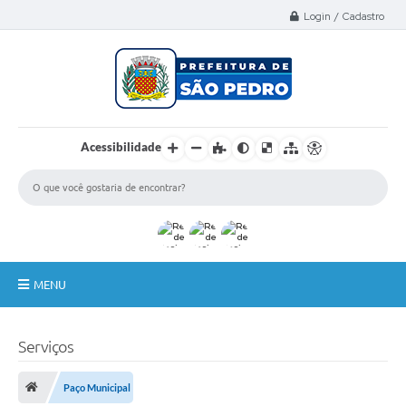
Select Language
▼
Login / Cadastro
Acessibilidade
MENU
A Nossa Cidade
Serviços
Administração
Paço Municipal
Secretarias