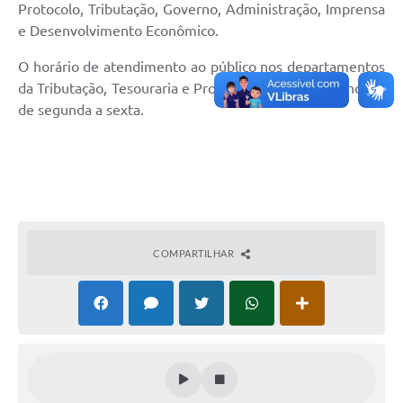
Protocolo, Tributação, Governo, Administração, Imprensa
SIC
e Desenvolvimento Econômico.
Conselhos Municipais
O horário de atendimento ao público nos departamentos
Telefones Úteis
da Tributação, Tesouraria e Protocolo é das 8 às 17 horas,
de segunda a sexta.
Links úteis
Contato
COMPARTILHAR