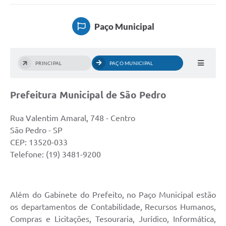
Links importantes
Paço Municipal
Carta de Serviços
Horários e itinerários dos ônibus urbanos de São Pedro
PRINCIPAL
PAÇO MUNICIPAL
Queimada é crime! Denuncie!
Prefeitura Municipal de São Pedro
Protocolo - Instruções e modelos de requerimentos
Medicamentos disponíveis na Farmácia Municipal
Rua Valentim Amaral, 748 - Centro
São Pedro - SP
Cemitérios
CEP: 13520-033
Telefone: (19) 3481-9200
Comunicação
Editais
Além do Gabinete do Prefeito, no Paço Municipal estão
Formulários
os departamentos de Contabilidade, Recursos Humanos,
Ouvidoria
Compras e Licitações, Tesouraria, Jurídico, Informática,