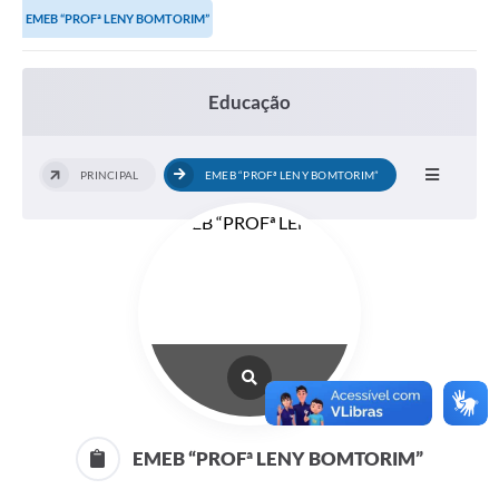
EMEB “PROFª LENY BOMTORIM”
Links importantes
Carta de Serviços
Educação
Horários e itinerários dos ônibus urbanos de São Pedro
Queimada é crime! Denuncie!
PRINCIPAL
EMEB “PROFª LENY BOMTORIM”
Protocolo - Instruções e modelos de requerimentos
Medicamentos disponíveis na Farmácia Municipal
Cemitérios
Comunicação
Editais
Formulários
EMEB “PROFª LENY BOMTORIM”
Ouvidoria