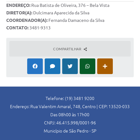
SIC
ENDEREÇO:
Rua Batista de Oliveira, 376 – Bela Vista
DIRETOR(A):
Dulcimara Aparecida da Silva
Conselhos Municipais
COORDENADOR(A):
Fernanda Damaceno da Silva
CONTATO:
3481-9313
Telefones Úteis
Links úteis
COMPARTILHAR
Contato
Telefone: (19) 3481 9200
Endereço: Rua Valentim Amaral, 748, Centro | CEP: 13520-033
Das 08h00 às 17h00
CNPJ: 46.415.998/0001-96
Município de São Pedro - SP