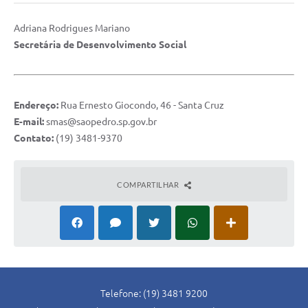
SIC
Adriana Rodrigues Mariano
Conselhos Municipais
Secretária de Desenvolvimento Social
Telefones Úteis
Links úteis
Endereço:
Rua Ernesto Giocondo, 46 - Santa Cruz
Contato
E-mail:
smas@saopedro.sp.gov.br
Contato:
(19) 3481-9370
COMPARTILHAR
Telefone: (19) 3481 9200