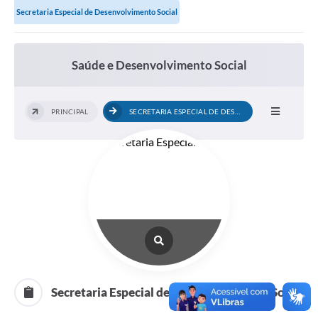
Secretaria Especial de Desenvolvimento Social
Links importantes
Carta de Serviços
Saúde e Desenvolvimento Social
Horários e itinerários dos ônibus urbanos de São Pedro
Queimada é crime! Denuncie!
PRINCIPAL
SECRETARIA ESPECIAL DE DESENVOLVIMENTO...
Protocolo - Instruções e modelos de requerimentos
Medicamentos disponíveis na Farmácia Municipal
Cemitérios
Comunicação
Editais
Formulários
Secretaria Especial de Desenvolvimento Social
Ouvidoria