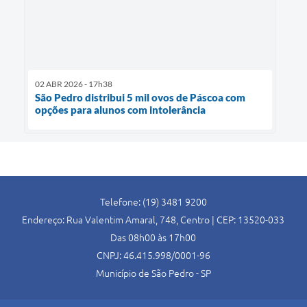
02 ABR 2026 - 17h38
São Pedro distribui 5 mil ovos de Páscoa com
opções para alunos com intolerância
Telefone: (19) 3481 9200
Endereço: Rua Valentim Amaral, 748, Centro | CEP: 13520-033
Das 08h00 às 17h00
CNPJ: 46.415.998/0001-96
Município de São Pedro - SP