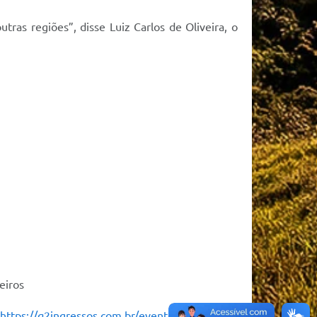
ras regiões”, disse Luiz Carlos de Oliveira, o
eiros
https://q2ingressos.com.br/eventgroup/rodeio-