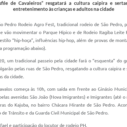
file de Cavaleiros” resgatará a cultura caipira e sert
entretenimento às crianças e adultos na cidade
o Pedro Rodeio Agro Fest, tradicional rodeio de São Pedro,
ue vão movimentar o Parque Hípico e de Rodeio Itagiba Leit
stilo “hip-hoça”, influências hip-hop, além de provas de mont
ja programação abaixo).
20, um tradicional passeio pela cidade fará o “esquenta” do g
lgarão pelas ruas de São Pedro, resgatando a cultura caipira e 
s da cidade.
cavalos começa às 10h, com saída em frente ao Ginásio Munici
s pelas avenidas São João (Nova Imigrantes) e Imigrantes (até o
as do Kajuba, no bairro Chácara Mirante de São Pedro. Acom
de Trânsito e da Guarda Civil Municipal de São Pedro.
ael e participação do locutor de rodeio PH.