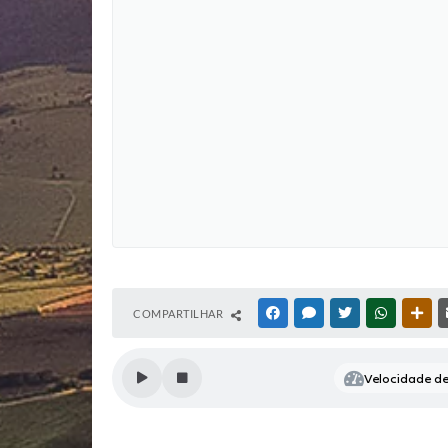
COMPARTILHAR
FACEBOOK
MESSENGER
TWITTER
WHATSAP
OUT
Velocidade de 