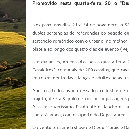
Promovido nesta quarta-feira, 20, o “Des
Nos próximos dias 21 a 24 de novembro, o Sã
duplas sertanejas de referências do pagode q
sertanejo romântico com o urbano, no melhor e
plateia ao longo dos quatro dias de evento ( ve
Um dia antes, no entanto, nesta quarta-feira, 
Cavaleiros”, com mais de 200 cavalos, que cava
entretenimento das crianças e adultos pelas rua
Aberto a todos os interessados, o desfile de 
trajeto, de 7 a 8 quilômetros, inclui passagen
Altafim e Veríssimo Prado até o Rancho e Har
contará, ainda, com o suporte do Departamento 
O evento terá ainda show de Diego Morais e Raf