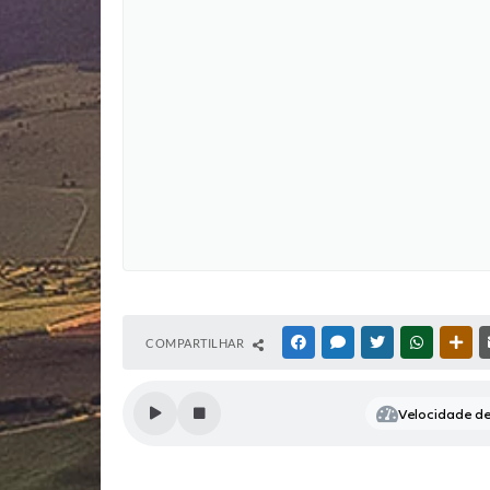
COMPARTILHAR
FACEBOOK
MESSENGER
TWITTER
WHATSAP
OUT
Velocidade de 