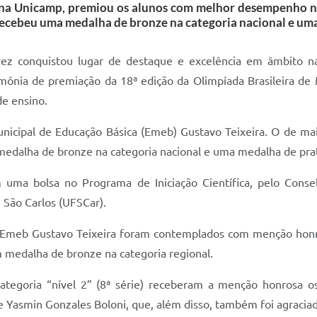
, na Unicamp, premiou os alunos com melhor desempenho na
, recebeu uma medalha de bronze na categoria nacional e um
z conquistou lugar de destaque e excelência em âmbito naci
mônia de premiação da 18ª edição da Olimpíada Brasileira de
e ensino.
nicipal de Educação Básica (Emeb) Gustavo Teixeira. O de maio
a medalha de bronze na categoria nacional e uma medalha de prat
uma bolsa no Programa de Iniciação Científica, pelo Consel
 São Carlos (UFSCar).
 da Emeb Gustavo Teixeira foram contemplados com menção hon
m medalha de bronze na categoria regional.
tegoria “nível 2” (8ª série) receberam a menção honrosa os
a e Yasmin Gonzales Boloni, que, além disso, também foi agraci