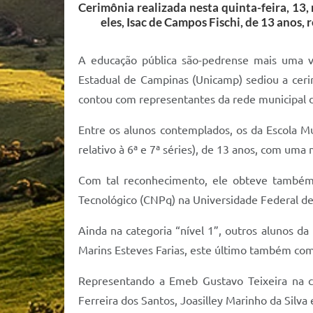
Cerimônia realizada nesta quinta-feira, 13
eles, Isac de Campos Fischi, de 13 anos
A educação pública são-pedrense mais uma ve
Estadual de Campinas (Unicamp) sediou a ceri
contou com representantes da rede municipal d
Entre os alunos contemplados, os da Escola Mu
relativo à 6ª e 7ª séries), de 13 anos, com um
Com tal reconhecimento, ele obteve também 
Tecnológico (CNPq) na Universidade Federal de
Ainda na categoria “nível 1”, outros alunos
Marins Esteves Farias, este último também co
Representando a Emeb Gustavo Teixeira na ca
Ferreira dos Santos, Joasilley Marinho da Silv