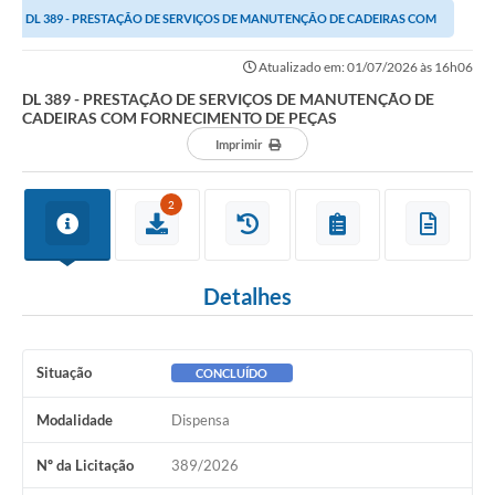
DL 389 - PRESTAÇÃO DE SERVIÇOS DE MANUTENÇÃO DE CADEIRAS COM
Links importantes
FORNECIMENTO DE PEÇAS
Atualizado em: 01/07/2026 às 16h06
Carta de Serviços
DL 389 - PRESTAÇÃO DE SERVIÇOS DE MANUTENÇÃO DE
CADEIRAS COM FORNECIMENTO DE PEÇAS
Horários e itinerários dos ônibus urbanos de São Pedro
Imprimir
Queimada é crime! Denuncie!
2
Protocolo - Instruções e modelos de requerimentos
Medicamentos disponíveis na Farmácia Municipal
Detalhes
Cemitérios
Comunicação
Situação
CONCLUÍDO
Editais
Modalidade
Dispensa
Formulários
Nº da Licitação
389/2026
Ouvidoria