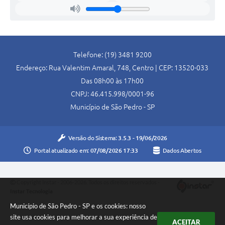
Telefone: (19) 3481 9200
Endereço: Rua Valentim Amaral, 748, Centro | CEP: 13520-033
Das 08h00 às 17h00
CNPJ: 46.415.998/0001-96
Município de São Pedro - SP
Versão do Sistema:
3.5.3 - 19/06/2026
Portal atualizado em:
07/08/2026 17:33
Dados Abertos
Copyright Instar - 2006-2026. Todos os direitos reservados -
Instar Tecnologia
Município de São Pedro - SP e os cookies: nosso
site usa cookies para melhorar a sua experiência de
ACEITAR