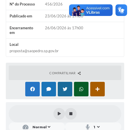
Nº do Processo
456/2026
SIC
Conselhos Municipais
Publicado em
23/06/2026 às 17h00
Telefones Úteis
Encerramento
26/06/2026 às 17h00
em
Links úteis
Local
Contato
proposta@saopedro.sp.gov.br
COMPARTILHAR