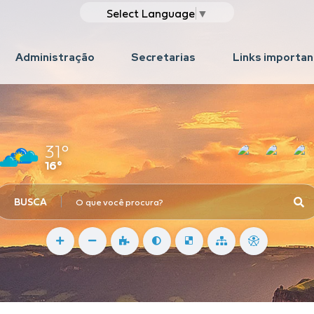
Select Language
▼
Administração
Secretarias
Links importa
31°
16°
BUSCA