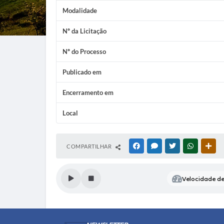
Modalidade
Nº da Licitação
Nº do Processo
Publicado em
Encerramento em
Local
COMPARTILHAR
FACEBOOK
MESSENGER
TWITTER
WHATSAP
OUT
Velocidade de 