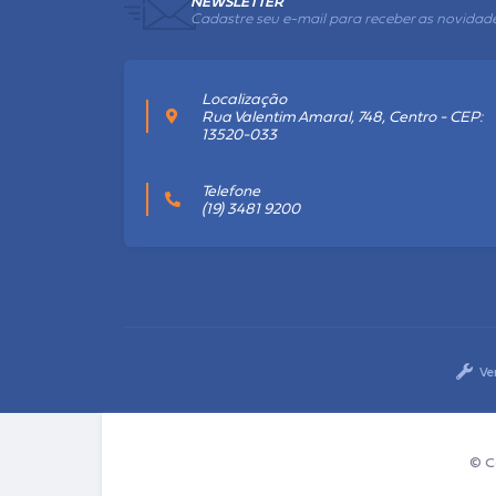
NEWSLETTER
Cadastre seu e-mail para receber as novidad
Localização
Rua Valentim Amaral, 748, Centro - CEP:
13520-033
Telefone
(19) 3481 9200
Ve
© C