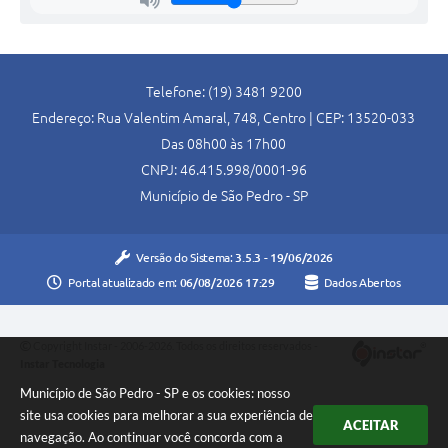
Telefone: (19) 3481 9200
Endereço: Rua Valentim Amaral, 748, Centro | CEP: 13520-033
Das 08h00 às 17h00
CNPJ: 46.415.998/0001-96
Município de São Pedro - SP
Versão do Sistema:
3.5.3 - 19/06/2026
Portal atualizado em:
06/08/2026 17:29
Dados Abertos
Copyright Instar - 2006-2026. Todos os direitos reservados -
Instar Tecnologia
Município de São Pedro - SP e os cookies: nosso
site usa cookies para melhorar a sua experiência de
ACEITAR
navegação. Ao continuar você concorda com a