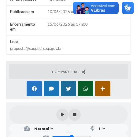
SIC
Publicado em
10/06/2026 às 17h00
Conselhos Municipais
Encerramento
15/06/2026 às 17h00
Telefones Úteis
em
Links úteis
Local
proposta@saopedro.sp.gov.br
Contato
COMPARTILHAR