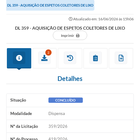
DL 359 - AQUISIÇÃO DE ESPETOS COLETORES DE LIXO
Links importantes
Atualizado em: 16/06/2026 às 15h06
Carta de Serviços
DL 359 - AQUISIÇÃO DE ESPETOS COLETORES DE LIXO
Horários e itinerários dos ônibus urbanos de São Pedro
Imprimir
Queimada é crime! Denuncie!
2
Protocolo - Instruções e modelos de requerimentos
Medicamentos disponíveis na Farmácia Municipal
Detalhes
Cemitérios
Comunicação
Situação
CONCLUÍDO
Editais
Modalidade
Dispensa
Formulários
Nº da Licitação
359/2026
Ouvidoria
Nº do Processo
419/2026