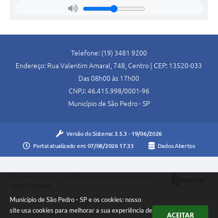
Telefone: (19) 3481 9200
Endereço: Rua Valentim Amaral, 748, Centro | CEP: 13520-033
Das 08h00 às 17h00
CNPJ: 46.415.998/0001-96
Município de São Pedro - SP
Versão do Sistema:
3.5.3 - 19/06/2026
Portal atualizado em:
07/08/2026 17:33
Dados Abertos
Copyright Instar - 2006-2026. Todos os direitos reservados -
Instar Tecnologia
Município de São Pedro - SP e os cookies: nosso
site usa cookies para melhorar a sua experiência de
ACEITAR