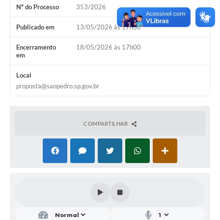
Nº do Processo
353/2026
SIC
Conselhos Municipais
Publicado em
13/05/2026 às 17h00
Telefones Úteis
Encerramento
18/05/2026 às 17h00
em
Links úteis
Local
Contato
proposta@saopedro.sp.gov.br
COMPARTILHAR