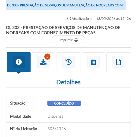
DL 303 - PRESTAÇÃO DE SERVIÇOS DE MANUTENÇÃO DE NOBREAKS COM
Links importantes
FORNECIMENTO DE PEÇAS
Atualizado em: 13/05/2026 às 15h26
Carta de Serviços
DL 303 - PRESTAÇÃO DE SERVIÇOS DE MANUTENÇÃO DE
NOBREAKS COM FORNECIMENTO DE PEÇAS
Horários e itinerários dos ônibus urbanos de São Pedro
Imprimir
Queimada é crime! Denuncie!
2
Protocolo - Instruções e modelos de requerimentos
Medicamentos disponíveis na Farmácia Municipal
Detalhes
Cemitérios
Comunicação
Situação
CONCLUÍDO
Editais
Modalidade
Dispensa
Formulários
Nº da Licitação
303/2026
Ouvidoria