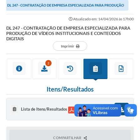
DL 247 - CONTRATAÇÃO DE EMPRESA ESPECIALIZADA PARA PRODUÇÃO
Links importantes
DE VÍDEOS INSTITUCIONAIS E CONTEÚDOS...
Atualizado em: 14/04/2026 às 17h00
Carta de Serviços
DL 247 - CONTRATAÇÃO DE EMPRESA ESPECIALIZADA PARA
PRODUÇÃO DE VÍDEOS INSTITUCIONAIS E CONTEÚDOS
Horários e itinerários dos ônibus urbanos de São Pedro
DIGITAIS
Queimada é crime! Denuncie!
Imprimir
Protocolo - Instruções e modelos de requerimentos
2
Medicamentos disponíveis na Farmácia Municipal
Cemitérios
Itens/Resultados
Comunicação
Editais
Lista de Itens/Resultados
91,54 KB
Formulários
Ouvidoria
COMPARTILHAR