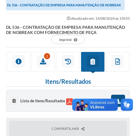
DL 536 - CONTRATAÇÃO DE EMPRESA PARA MANUTENÇÃO DE NOBREAK
Links importantes
COM FORNECIMENTO DE PEÇA
Atualizado em: 14/08/2024 às 15h55
Carta de Serviços
DL 536 - CONTRATAÇÃO DE EMPRESA PARA MANUTENÇÃO
DE NOBREAK COM FORNECIMENTO DE PEÇA
Horários e itinerários dos ônibus urbanos de São Pedro
Imprimir
Queimada é crime! Denuncie!
2
Protocolo - Instruções e modelos de requerimentos
Medicamentos disponíveis na Farmácia Municipal
Itens/Resultados
Cemitérios
Comunicação
Lista de Itens/Resultados
92,62 KB
Editais
Formulários
Ouvidoria
COMPARTILHAR