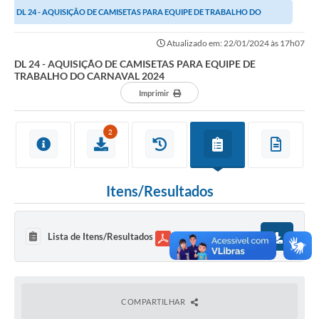
DL 24 - AQUISIÇÃO DE CAMISETAS PARA EQUIPE DE TRABALHO DO
Links importantes
CARNAVAL 2024
Atualizado em: 22/01/2024 às 17h07
Carta de Serviços
DL 24 - AQUISIÇÃO DE CAMISETAS PARA EQUIPE DE
TRABALHO DO CARNAVAL 2024
Horários e itinerários dos ônibus urbanos de São Pedro
Imprimir
Queimada é crime! Denuncie!
2
Protocolo - Instruções e modelos de requerimentos
Medicamentos disponíveis na Farmácia Municipal
Itens/Resultados
Cemitérios
Comunicação
Lista de Itens/Resultados
254,48 KB
Editais
Formulários
Ouvidoria
COMPARTILHAR