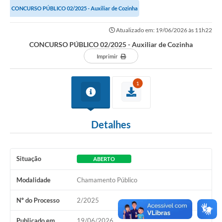
CONCURSO PÚBLICO 02/2025 - Auxiliar de Cozinha
Links importantes
Atualizado em: 19/06/2026 às 11h22
Carta de Serviços
CONCURSO PÚBLICO 02/2025 - Auxiliar de Cozinha
Horários e itinerários dos ônibus urbanos de São Pedro
Imprimir
Queimada é crime! Denuncie!
1
Protocolo - Instruções e modelos de requerimentos
Medicamentos disponíveis na Farmácia Municipal
Detalhes
Cemitérios
Comunicação
Situação
ABERTO
Editais
Modalidade
Chamamento Público
Formulários
Nº do Processo
2/2025
Ouvidoria
Publicado em
19/06/2026