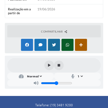
SIC
Realização em a
19/06/2026
partir de
Conselhos Municipais
Telefones Úteis
COMPARTILHAR
Links úteis
Contato
Telefone: (19) 3481 9200