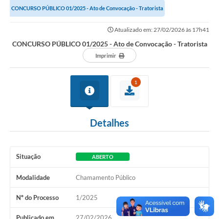
CONCURSO PÚBLICO 01/2025 - Ato de Convocação - Tratorista
Links importantes
Atualizado em: 27/02/2026 às 17h41
Carta de Serviços
CONCURSO PÚBLICO 01/2025 - Ato de Convocação - Tratorista
Horários e itinerários dos ônibus urbanos de São Pedro
Imprimir
Queimada é crime! Denuncie!
1
Protocolo - Instruções e modelos de requerimentos
Medicamentos disponíveis na Farmácia Municipal
Detalhes
Cemitérios
Comunicação
Situação
ABERTO
Editais
Modalidade
Chamamento Público
Formulários
Nº do Processo
1/2025
Ouvidoria
Publicado em
27/02/2026