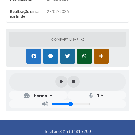
SIC
Realização em a
27/02/2026
partir de
Conselhos Municipais
Telefones Úteis
COMPARTILHAR
Links úteis
Contato
Telefone: (19) 3481 9200