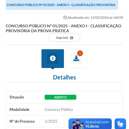
CONCURSO PÚBLICO Nº 01/2025 - ANEXO I - CLASSIFICAÇÃO PROVISÓRIA
Links importantes
DA PROVA PRÁTICA
Atualizado em: 12/02/2026 às 16h59
Carta de Serviços
CONCURSO PÚBLICO Nº 01/2025 - ANEXO I - CLASSIFICAÇÃO
PROVISÓRIA DA PROVA PRÁTICA
Horários e itinerários dos ônibus urbanos de São Pedro
Imprimir
Queimada é crime! Denuncie!
1
Protocolo - Instruções e modelos de requerimentos
Medicamentos disponíveis na Farmácia Municipal
Detalhes
Cemitérios
Comunicação
Situação
ABERTO
Editais
Modalidade
Concurso Público
Formulários
Nº do Processo
1/2025
Ouvidoria