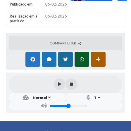
Publicado em
06/02/2026
SIC
Conselhos Municipais
Realização em a
06/02/2026
partir de
Telefones Úteis
Links úteis
COMPARTILHAR
Contato