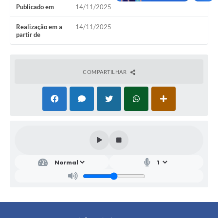
Publicado em
14/11/2025
SIC
Conselhos Municipais
Realização em a
14/11/2025
partir de
Telefones Úteis
Links úteis
COMPARTILHAR
Contato