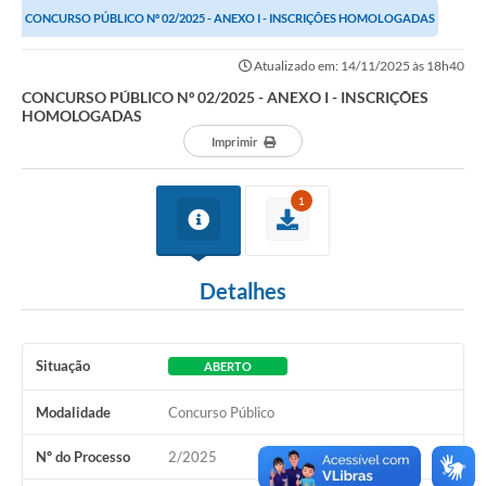
CONCURSO PÚBLICO Nº 02/2025 - ANEXO I - INSCRIÇÕES HOMOLOGADAS
Links importantes
Atualizado em: 14/11/2025 às 18h40
Carta de Serviços
CONCURSO PÚBLICO Nº 02/2025 - ANEXO I - INSCRIÇÕES
HOMOLOGADAS
Horários e itinerários dos ônibus urbanos de São Pedro
Imprimir
Queimada é crime! Denuncie!
1
Protocolo - Instruções e modelos de requerimentos
Medicamentos disponíveis na Farmácia Municipal
Detalhes
Cemitérios
Comunicação
Situação
ABERTO
Editais
Modalidade
Concurso Público
Formulários
Nº do Processo
2/2025
Ouvidoria