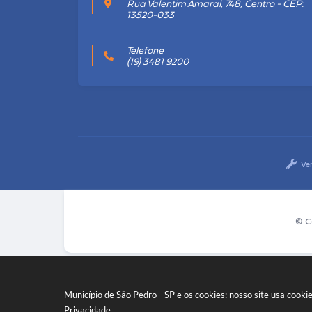
Rua Valentim Amaral, 748, Centro - CEP:
13520-033
Telefone
(19) 3481 9200
Ve
© C
Município de São Pedro - SP e os cookies: nosso site usa coo
Privacidade
.