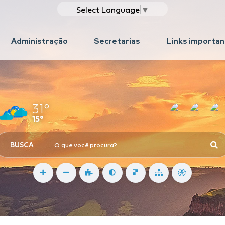
Select Language
▼
Administração
Secretarias
Links importa
31°
15°
BUSCA