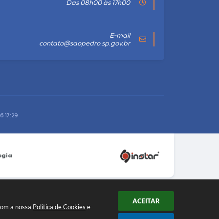
Das 08h00 às 17h00
E-mail
contato@saopedro.sp.gov.br
6 17:29
ogia
ACEITAR
 com a nossa
Política de Cookies
e