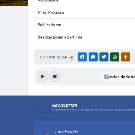
Modalidade
Nº do Processo
Publicado em
Realização em a partir de
COMPARTILHAR
FACEBOOK
MESSENGER
TWITTER
WHATSAP
OUT
Velocidade de 
NEWSLETTER
Cadastre seu e-mail para receber as novidad
Localização