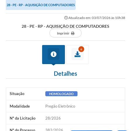
28 - PE - RP - AQUISIÇÃO DE COMPUTADORES
Links importantes
Atualizado em: 03/07/2026 às 10h38
Carta de Serviços
28 - PE - RP - AQUISIÇÃO DE COMPUTADORES
Horários e itinerários dos ônibus urbanos de São Pedro
Imprimir
Queimada é crime! Denuncie!
6
Protocolo - Instruções e modelos de requerimentos
Medicamentos disponíveis na Farmácia Municipal
Detalhes
Cemitérios
Comunicação
Situação
HOMOLOGADO
Editais
Modalidade
Pregão Eletrônico
Formulários
Nº da Licitação
28/2026
Ouvidoria
Nº do Processo
382/2026