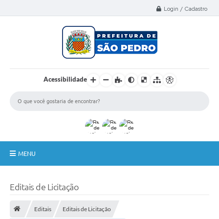
Select Language
▼
Login / Cadastro
Acessibilidade
MENU
A Nossa Cidade
Editais de Licitação
Administração
Editais
Editais de Licitação
Secretarias