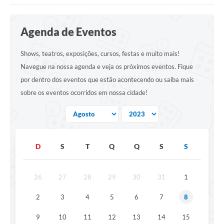
Links importantes
Agenda de Eventos
Carta de Serviços
Shows, teatros, exposições, cursos, festas e muito mais!
Horários e itinerários dos ônibus urbanos de São Pedro
Navegue na nossa agenda e veja os próximos eventos. Fique
Queimada é crime! Denuncie!
por dentro dos eventos que estão acontecendo ou saiba mais
sobre os eventos ocorridos em nossa cidade!
Protocolo - Instruções e modelos de requerimentos
Medicamentos disponíveis na Farmácia Municipal
Cemitérios
D
S
T
Q
Q
S
S
Comunicação
Editais
26
27
28
29
30
31
1
Formulários
2
3
4
5
6
7
8
Ouvidoria
9
10
11
12
13
14
15