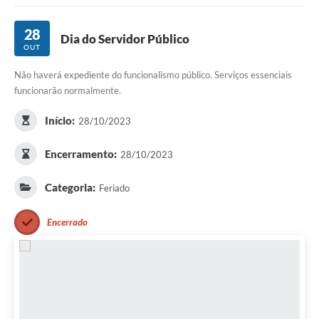
Links importantes
28
Dia do Servidor Público
OUT
Carta de Serviços
Não haverá expediente do funcionalismo público. Serviços essenciais
Horários e itinerários dos ônibus urbanos de São Pedro
funcionarão normalmente.
Queimada é crime! Denuncie!
Início:
28/10/2023
Protocolo - Instruções e modelos de requerimentos
Encerramento:
28/10/2023
Medicamentos disponíveis na Farmácia Municipal
Categoria:
Feriado
Cemitérios
Comunicação
Encerrado
Editais
Formulários
Ouvidoria