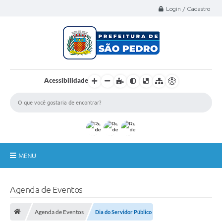
Select Language
▼
Login / Cadastro
Acessibilidade
MENU
A Nossa Cidade
Agenda de Eventos
Administração
Agenda de Eventos
Dia do Servidor Público
Secretarias