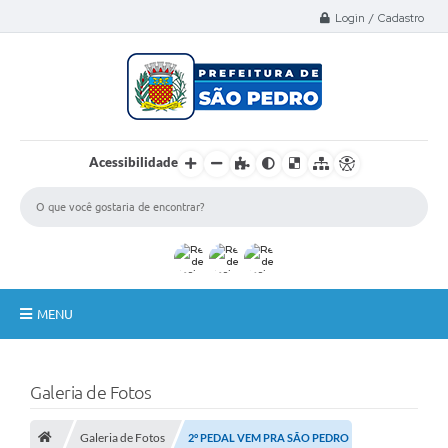
Select Language
▼
Login / Cadastro
Acessibilidade
MENU
A Nossa Cidade
Galeria de Fotos
Administração
Galeria de Fotos
Secretarias
2° PEDAL VEM PRA SÃO PEDRO