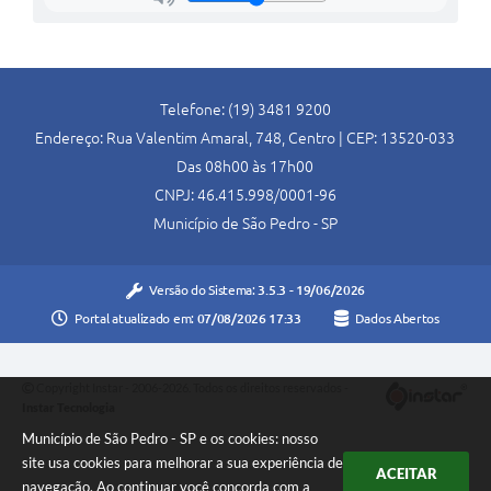
SIC
Conselhos Municipais
Telefones Úteis
Telefone: (19) 3481 9200
Endereço: Rua Valentim Amaral, 748, Centro | CEP: 13520-033
Links úteis
Das 08h00 às 17h00
Contato
CNPJ: 46.415.998/0001-96
Município de São Pedro - SP
Versão do Sistema:
3.5.3 - 19/06/2026
Portal atualizado em:
07/08/2026 17:33
Dados Abertos
Copyright Instar - 2006-2026. Todos os direitos reservados -
Instar Tecnologia
Município de São Pedro - SP e os cookies: nosso
site usa cookies para melhorar a sua experiência de
ACEITAR
navegação. Ao continuar você concorda com a