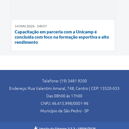
14 MAI 2026 - 14h57
Capacitação em parceria com a Unicamp é
concluída com foco na formação esportiva e alto
rendimento
Telefone: (19) 3481 9200
Endereço: Rua Valentim Amaral, 748, Centro | CEP: 13520-033
Das 08h00 às 17h00
CNPJ: 46.415.998/0001-96
Município de São Pedro - SP
Versão do Sistema:
3.5.3 - 19/06/2026