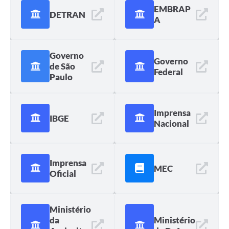
EMBRAP
DETRAN
A
Governo
Governo
de São
Federal
Paulo
Imprensa
IBGE
Nacional
Imprensa
MEC
Oficial
Ministério
da
Ministério