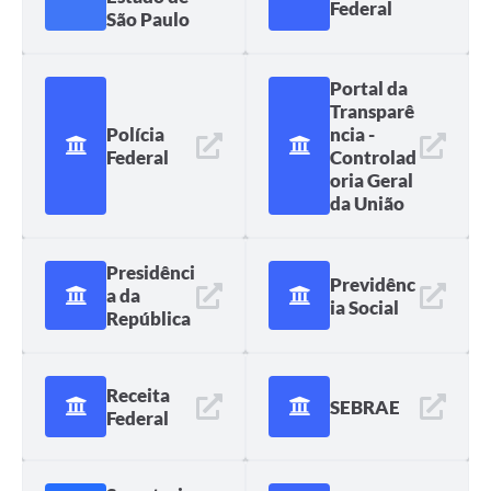
Federal
São Paulo
Portal da
Transparê
Polícia
ncia -
Federal
Controlad
oria Geral
da União
Presidênci
Previdênc
a da
ia Social
República
Receita
SEBRAE
Federal