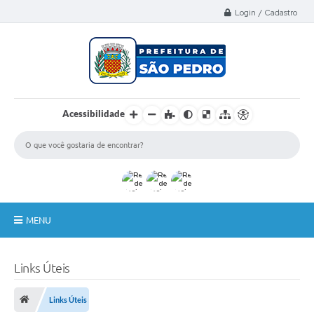
Select Language
▼
Login / Cadastro
Acessibilidade
MENU
A Nossa Cidade
Links Úteis
Administração
Links Úteis
Secretarias