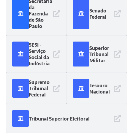
Secretaria
da
Senado
Fazenda
Federal
de São
Paulo
SESI -
Superior
Serviço
Tribunal
Social da
Militar
Indústria
Supremo
Tesouro
Tribunal
Nacional
Federal
Tribunal Superior Eleitoral