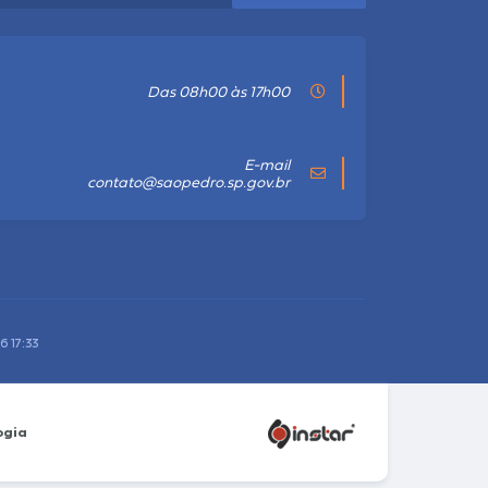
Das 08h00 às 17h00
E-mail
contato@saopedro.sp.gov.br
6 17:33
ogia