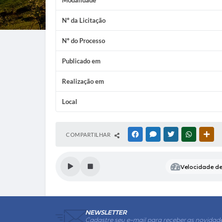
Modalidade
Nº da Licitação
Nº do Processo
Publicado em
Realização em
Local
COMPARTILHAR
FACEBOOK
MESSENGER
TWITTER
WHATSAP
OUT
Velocidade de 
NEWSLETTER
Cadastre seu e-mail para receber as novidad