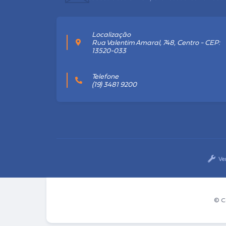
Localização
Rua Valentim Amaral, 748, Centro - CEP:
13520-033
Telefone
(19) 3481 9200
Ve
© C