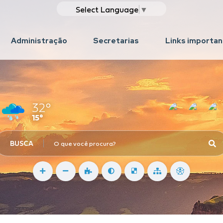
Select Language
▼
Administração
Secretarias
Links importa
32°
15°
BUSCA