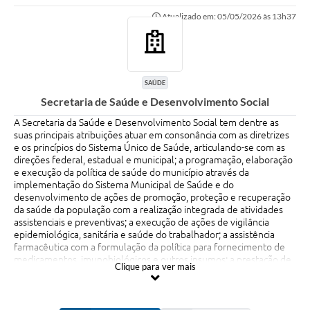
Atualizado em: 05/05/2026 às 13h37
Links importantes
Carta de Serviços
Horários e itinerários dos ônibus urbanos de São Pedro
SAÚDE
Secretaria de Saúde e Desenvolvimento Social
Queimada é crime! Denuncie!
A Secretaria da Saúde e Desenvolvimento Social tem dentre as
Protocolo - Instruções e modelos de requerimentos
suas principais atribuições atuar em consonância com as diretrizes
e os princípios do Sistema Único de Saúde, articulando-se com as
Medicamentos disponíveis na Farmácia Municipal
direções federal, estadual e municipal; a programação, elaboração
e execução da política de saúde do município através da
Cemitérios
implementação do Sistema Municipal de Saúde e do
desenvolvimento de ações de promoção, proteção e recuperação
da saúde da população com a realização integrada de atividades
Comunicação
assistenciais e preventivas; a execução de ações de vigilância
epidemiológica, sanitária e saúde do trabalhador; a assistência
Editais
farmacêutica com a formulação da política para fornecimento de
medicamentos, imunobiológicos e outros insumos; a prestação de
Formulários
Clique para ver mais
serviços médicos e ambulatoriais de urgência e emergência; a
promoção de campanhas de esclarecimento, objetivando a
Ouvidoria
preservação da saúde da população; a execução orçamentária de
sua área e outras atividades correlatas.