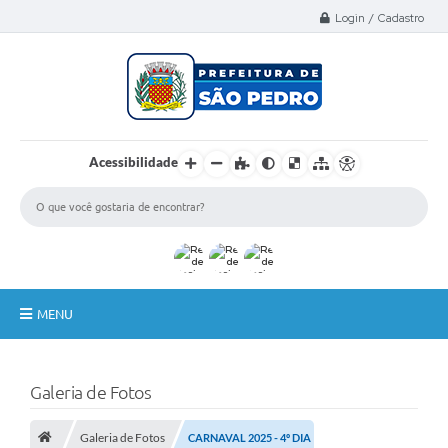
Select Language
▼
Login / Cadastro
Acessibilidade
MENU
A Nossa Cidade
Galeria de Fotos
Administração
Galeria de Fotos
Secretarias
CARNAVAL 2025 - 4º DIA