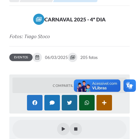
Links importantes
CARNAVAL 2025 - 4º DIA
Carta de Serviços
Horários e itinerários dos ônibus urbanos de São Pedro
Fotos: Tiago Stoco
Queimada é crime! Denuncie!
06/03/2025
205 fotos
EVENTOS
Protocolo - Instruções e modelos de requerimentos
Medicamentos disponíveis na Farmácia Municipal
Cemitérios
COMPARTILHAR
Comunicação
Editais
Formulários
Ouvidoria