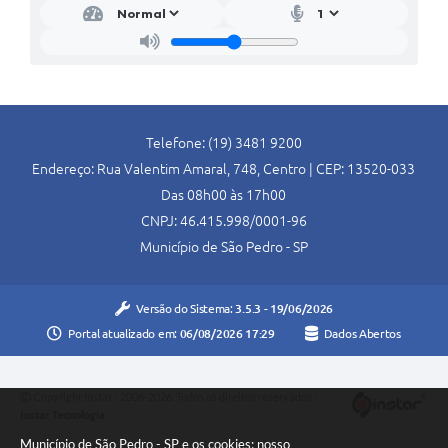
SIC
Conselhos Municipais
Telefones Úteis
Links úteis
Telefone: (19) 3481 9200
Endereço: Rua Valentim Amaral, 748, Centro | CEP: 13520-033
Contato
Das 08h00 às 17h00
CNPJ: 46.415.998/0001-96
Município de São Pedro - SP
Versão do Sistema:
3.5.3 - 19/06/2026
Portal atualizado em:
06/08/2026 17:29
Dados Abertos
Copyright Instar - 2006-2026. Todos os direitos reservados -
Instar Tecnologia
Município de São Pedro - SP e os cookies: nosso