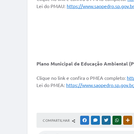
Lei do PMAU:
https://www.saopedro.sp.gov.b
Plano Municipal de Educação Ambiental (
Clique no link e confira o PMEA completo:
htt
Lei do PMEA:
https://www.saopedro.sp.gov.
COMPARTILHAR
FACEBOOK
MESSENGER
TWITTER
WHATSA
O