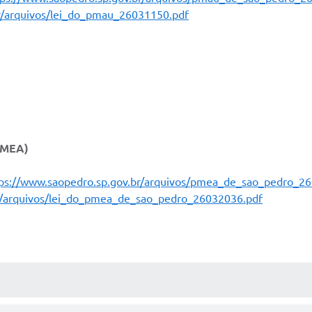
r/arquivos/lei_do_pmau_26031150.pdf
PMEA)
ps://www.saopedro.sp.gov.br/arquivos/pmea_de_sao_pedro_2
br/arquivos/lei_do_pmea_de_sao_pedro_26032036.pdf
PP
UTRAS MÍDIAS