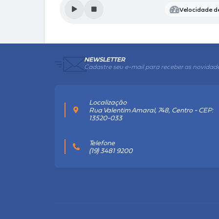
Velocidade de
NEWSLETTER
Cadastre seu e-mail para receber as novidad
Localização
Rua Valentim Amaral, 748, Centro - CEP:
13520-033
Telefone
(19) 3481 9200