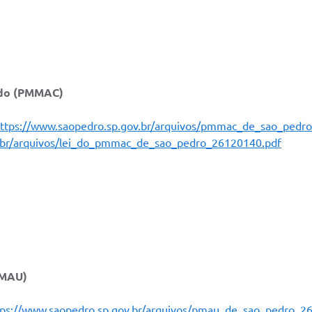
rado (PMMAC)
ttps://www.saopedro.sp.gov.br/arquivos/pmmac_de_sao_pedr
v.br/arquivos/lei_do_pmmac_de_sao_pedro_26120140.pdf
PMAU)
tps://www.saopedro.sp.gov.br/arquivos/pmau_de_sao_pedro_2