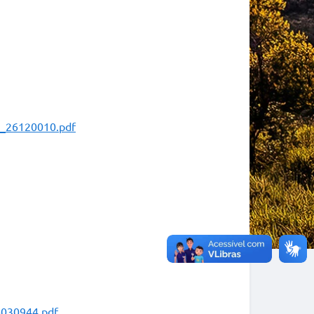
o_26120010.pdf
6030944.pdf