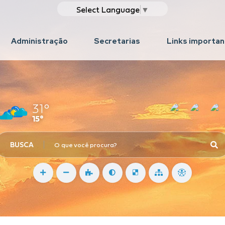
Select Language
▼
Administração
Secretarias
Links importa
31°
15°
BUSCA