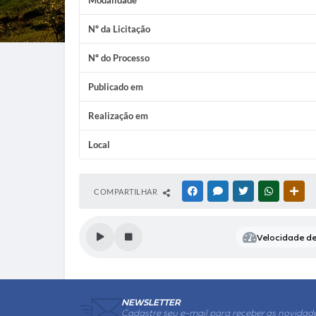
Modalidade
Nº da Licitação
Nº do Processo
Publicado em
Realização em
Local
COMPARTILHAR
FACEBOOK
MESSENGER
TWITTER
WHATSAP
OUT
Velocidade de 
NEWSLETTER
Cadastre seu e-mail para receber as novidad