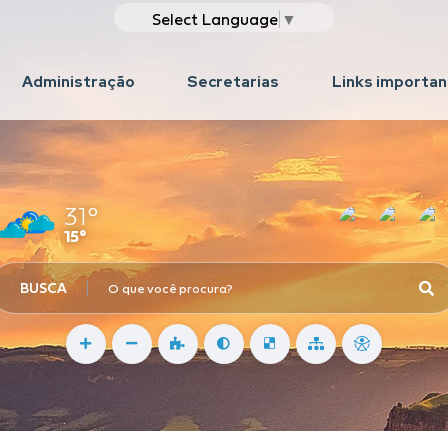
Select Language
▼
Administração
Secretarias
Links importa
31°
15°
BUSCA