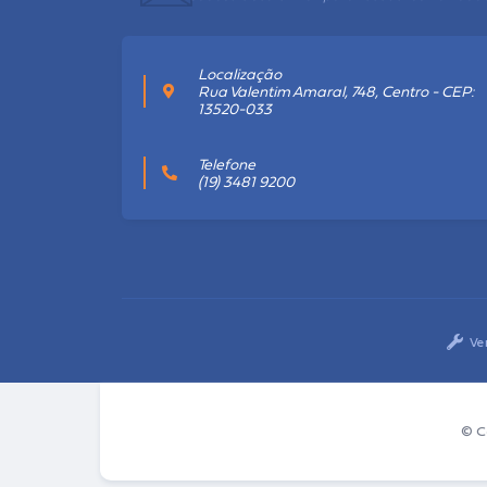
Localização
Rua Valentim Amaral, 748, Centro - CEP:
13520-033
Telefone
(19) 3481 9200
Ve
© C