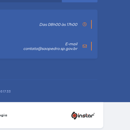
Das 08h00 às 17h00
E-mail
contato@saopedro.sp.gov.br
6 17:33
ogia