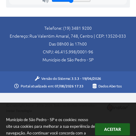
Telefone: (19) 3481 9200
Endereço: Rua Valentim Amaral, 748, Centro | CEP: 13520-033
Das 08h00 às 17h00
CNPJ: 46.415.998/0001-96
Município de São Pedro - SP
Versão do Sistema:
3.5.3 - 19/06/2026
Portal atualizado em:
07/08/2026 17:33
Dados Abertos
Copyright Instar - 2006-2026. Todos os direitos reservados -
Instar Tecnologia
Município de São Pedro - SP e os cookies: nosso
site usa cookies para melhorar a sua experiência de
ACEITAR
navegação. Ao continuar você concorda com a