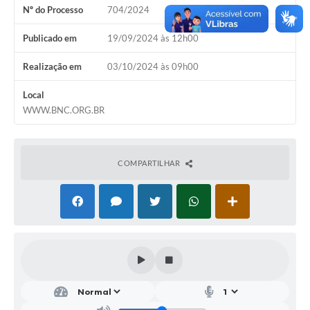
Nº do Processo
704/2024
SIC
Conselhos Municipais
Publicado em
19/09/2024 às 12h00
Telefones Úteis
Realização em
03/10/2024 às 09h00
Links úteis
Local
WWW.BNC.ORG.BR
Contato
COMPARTILHAR