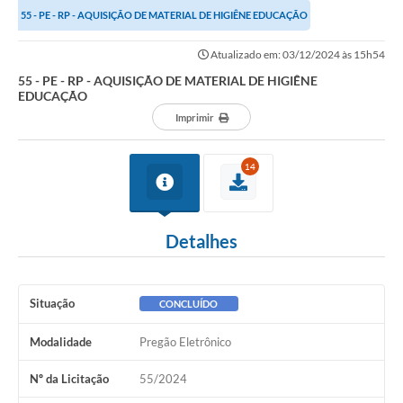
55 - PE - RP - AQUISIÇÃO DE MATERIAL DE HIGIÊNE EDUCAÇÃO
Links importantes
Atualizado em: 03/12/2024 às 15h54
Carta de Serviços
55 - PE - RP - AQUISIÇÃO DE MATERIAL DE HIGIÊNE
EDUCAÇÃO
Horários e itinerários dos ônibus urbanos de São Pedro
Imprimir
Queimada é crime! Denuncie!
14
Protocolo - Instruções e modelos de requerimentos
Medicamentos disponíveis na Farmácia Municipal
Detalhes
Cemitérios
Comunicação
Situação
CONCLUÍDO
Editais
Modalidade
Pregão Eletrônico
Formulários
Nº da Licitação
55/2024
Ouvidoria