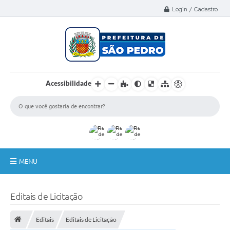
Select Language
▼
Login / Cadastro
Acessibilidade
MENU
A Nossa Cidade
Editais de Licitação
Administração
Editais
Editais de Licitação
Secretarias