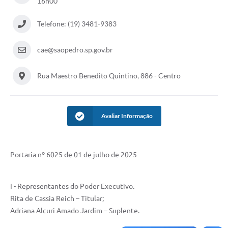
16h00
SIC
Telefone: (19) 3481-9383
Conselhos Municipais
Telefones Úteis
cae@saopedro.sp.gov.br
Links úteis
Rua Maestro Benedito Quintino, 886 - Centro
Contato
Avaliar Informação
Portaria nº 6025 de 01 de julho de 2025
I - Representantes do Poder Executivo.
Rita de Cassia Reich – Titular;
Adriana Alcuri Amado Jardim – Suplente.