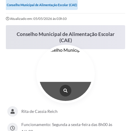
Conselho Municipal de Alimentação Escolar (CAE)
Links importantes
Atualizado em: 05/05/2026 às 03h10
Carta de Serviços
Horários e itinerários dos ônibus urbanos de São Pedro
Conselho Municipal de Alimentação Escolar
(CAE)
Queimada é crime! Denuncie!
Protocolo - Instruções e modelos de requerimentos
Medicamentos disponíveis na Farmácia Municipal
Cemitérios
Comunicação
Editais
Rita de Cassia Reich
Formulários
Ouvidoria
Funcionamento: Segunda a sexta-feira das 8h00 às