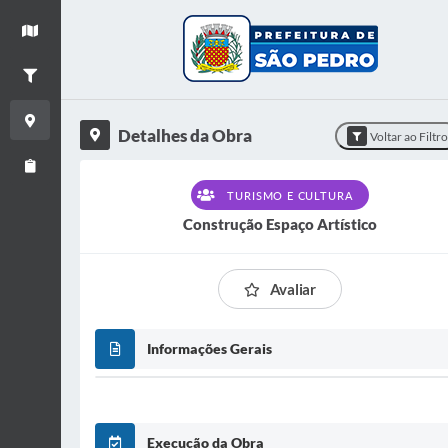
+
Ver mapa
−
Filtrar Obras
Detalhes da Obra
Detalhes da Obra
Voltar ao Filtr
Relatório de Obras
TURISMO E CULTURA
Construção Espaço Artístico
Avaliar
Informações Gerais
Execução da Obra