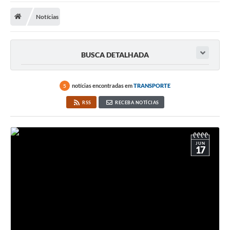
Links importantes
Notícias
Carta de Serviços
BUSCA DETALHADA
Horários e itinerários dos ônibus urbanos de São Pedro
Queimada é crime! Denuncie!
notícias encontradas em
TRANSPORTE
5
Protocolo - Instruções e modelos de requerimentos
RSS
RECEBA NOTÍCIAS
Medicamentos disponíveis na Farmácia Municipal
Cemitérios
JUN
17
Comunicação
Editais
Formulários
Ouvidoria