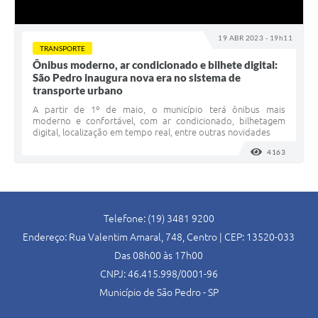
19 ABR 2023 - 19h11
TRANSPORTE
Ônibus moderno, ar condicionado e bilhete digital:
São Pedro inaugura nova era no sistema de
transporte urbano
A partir de 1º de maio, o município terá ônibus mais
moderno e confortável, com ar condicionado, bilhetagem
digital, localização em tempo real, entre outras novidades
4163
VISUALI
Telefone: (19) 3481 9200
Endereço: Rua Valentim Amaral, 748, Centro | CEP: 13520-033
Das 08h00 às 17h00
CNPJ: 46.415.998/0001-96
Município de São Pedro - SP