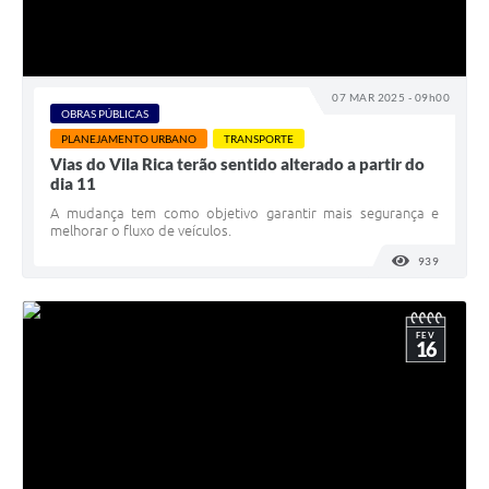
07 MAR 2025 - 09h00
OBRAS PÚBLICAS
PLANEJAMENTO URBANO
TRANSPORTE
Vias do Vila Rica terão sentido alterado a partir do
dia 11
A mudança tem como objetivo garantir mais segurança e
melhorar o fluxo de veículos.
939
VISUALI
FEV
16