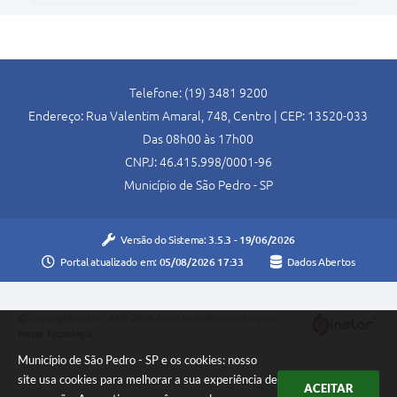
Telefone: (19) 3481 9200
Endereço: Rua Valentim Amaral, 748, Centro | CEP: 13520-033
Das 08h00 às 17h00
CNPJ: 46.415.998/0001-96
Município de São Pedro - SP
Versão do Sistema:
3.5.3 - 19/06/2026
Portal atualizado em:
05/08/2026 17:33
Dados Abertos
Copyright Instar - 2006-2026. Todos os direitos reservados -
Instar Tecnologia
Município de São Pedro - SP e os cookies: nosso
site usa cookies para melhorar a sua experiência de
ACEITAR