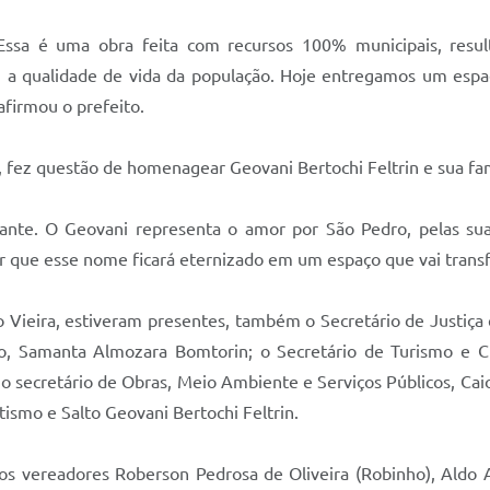
 Essa é uma obra feita com recursos 100% municipais, resul
a qualidade de vida da população. Hoje entregamos um espaç
afirmou o prefeito.
a, fez questão de homenagear Geovani Bertochi Feltrin e sua fam
te. O Geovani representa o amor por São Pedro, pelas suas 
zer que esse nome ficará eternizado em um espaço que vai trans
o Vieira, estiveram presentes, também o Secretário de Justiça
ão, Samanta Almozara Bomtorin; o Secretário de Turismo e C
; o secretário de Obras, Meio Ambiente e Serviços Públicos, Ca
tismo e Salto Geovani Bertochi Feltrin.
 vereadores Roberson Pedrosa de Oliveira (Robinho), Aldo A