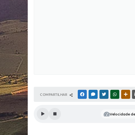
COMPARTILHAR
FACEBOOK
MESSENGER
TWITTER
WHATSAP
OUT
Velocidade de 