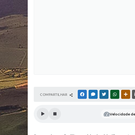
COMPARTILHAR
FACEBOOK
MESSENGER
TWITTER
WHATSAP
OUT
Velocidade de 