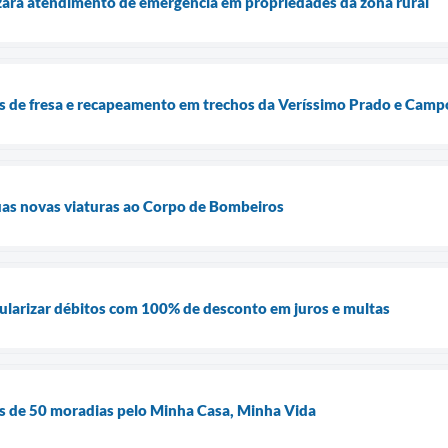
zará atendimento de emergência em propriedades da zona rural
ras de fresa e recapeamento em trechos da Veríssimo Prado e Camp
uas novas viaturas ao Corpo de Bombeiros
gularizar débitos com 100% de desconto em juros e multas
as de 50 moradias pelo Minha Casa, Minha Vida