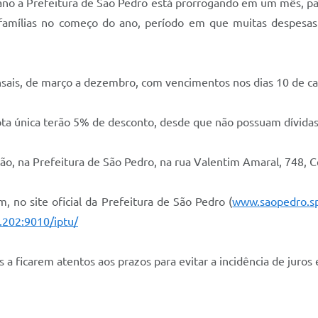
e ano a Prefeitura de São Pedro está prorrogando em um mês, pa
 famílias no começo do ano, período em que muitas despesa
nsais, de março a dezembro, com vencimentos nos dias 10 de cad
ta única terão 5% de desconto, desde que não possuam dívidas
ão, na Prefeitura de São Pedro, na rua Valentim Amaral, 748, C
 no site oficial da Prefeitura de São Pedro (
www.saopedro.sp
.202:9010/iptu/
a ficarem atentos aos prazos para evitar a incidência de juros 