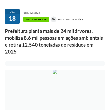
Links importantes
DEZ
18 DEZ 2025
18
Carta de Serviços
MEIO AMBIENTE
866 VISUALIZAÇÕES
Horários e itinerários dos ônibus urbanos de São Pedro
Prefeitura planta mais de 24 mil árvores,
Queimada é crime! Denuncie!
mobiliza 8,6 mil pessoas em ações ambientais
e retira 12.540 toneladas de resíduos em
Protocolo - Instruções e modelos de requerimentos
2025
Medicamentos disponíveis na Farmácia Municipal
Cemitérios
Comunicação
Editais
Formulários
Ouvidoria