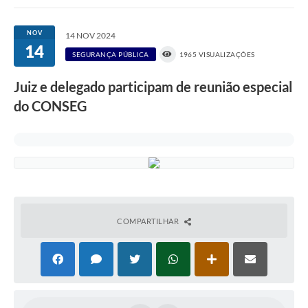
Links importantes
NOV
14 NOV 2024
14
Carta de Serviços
SEGURANÇA PÚBLICA
1965 VISUALIZAÇÕES
Horários e itinerários dos ônibus urbanos de São Pedro
Juiz e delegado participam de reunião especial
Queimada é crime! Denuncie!
do CONSEG
Protocolo - Instruções e modelos de requerimentos
Medicamentos disponíveis na Farmácia Municipal
Cemitérios
Comunicação
COMPARTILHAR
Editais
Formulários
Ouvidoria