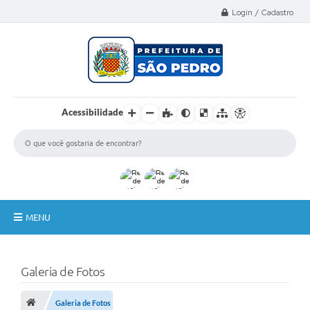
Select Language
▼
Login / Cadastro
Acessibilidade
MENU
A Nossa Cidade
Galeria de Fotos
Administração
Secretarias
Galeria de Fotos