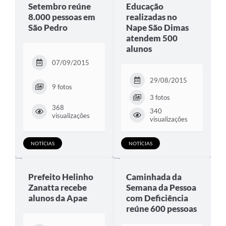
Setembro reúne
Educação
SIC
8.000 pessoas em
realizadas no
São Pedro
Nape São Dimas
Conselhos Municipais
atendem 500
Telefones Úteis
alunos
07/09/2015
Links úteis
29/08/2015
Contato
9 fotos
3 fotos
368
340
visualizações
visualizações
NOTÍCIAS
NOTÍCIAS
Prefeito Helinho
Caminhada da
Zanatta recebe
Semana da Pessoa
alunos da Apae
com Deficiência
reúne 600 pessoas