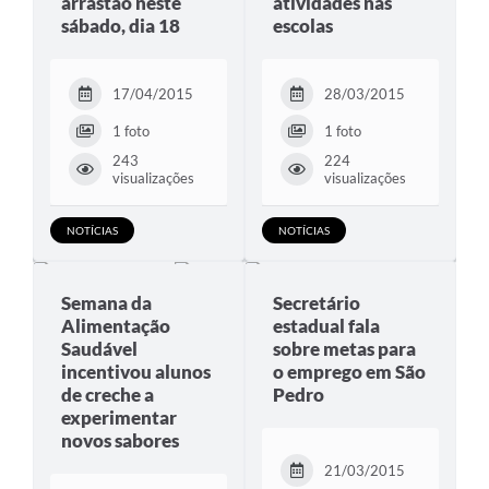
arrastão neste
atividades nas
sábado, dia 18
escolas
17/04/2015
28/03/2015
1 foto
1 foto
243
224
visualizações
visualizações
NOTÍCIAS
NOTÍCIAS
Semana da
Secretário
Alimentação
estadual fala
Saudável
sobre metas para
incentivou alunos
o emprego em São
de creche a
Pedro
experimentar
novos sabores
21/03/2015