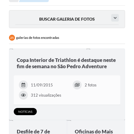
Links importantes
BUSCAR GALERIA DE FOTOS
Carta de Serviços
Horários e itinerários dos ônibus urbanos de São Pedro
galerias de fotos encontradas
25
Queimada é crime! Denuncie!
Protocolo - Instruções e modelos de requerimentos
Copa Interior de Triathlon é destaque neste
fim de semana no São Pedro Adventure
Medicamentos disponíveis na Farmácia Municipal
Cemitérios
11/09/2015
2 fotos
Comunicação
312 visualizações
Editais
NOTÍCIAS
Formulários
Ouvidoria
Desfile de 7 de
Oficinas do Mais