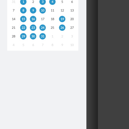
31
1
2
3
4
5
6
7
8
9
10
11
12
13
14
15
16
17
18
19
20
21
22
23
24
25
26
27
28
29
30
31
1
2
3
4
5
6
7
8
9
10