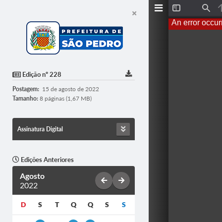
T
F
o
i
An error occur
g
n
g
d
l
e
S
i
d
Edição nº 228
e
b
Postagem:
15 de agosto de 2022
a
r
Tamanho:
8 páginas (1,67 MB)
Assinatura Digital
Edições Anteriores
Agosto
2022
D
S
T
Q
Q
S
S